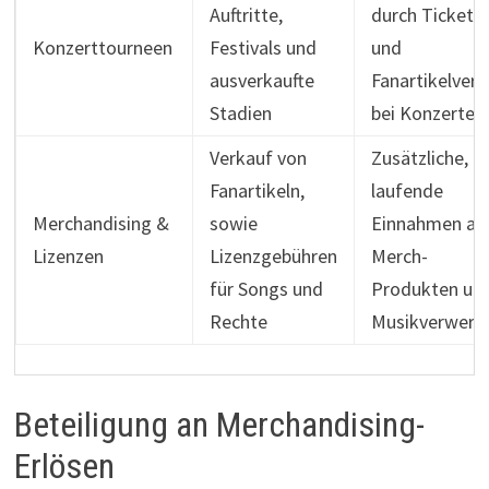
Auftritte,
durch Ticket-
Konzerttourneen
Festivals und
und
ausverkaufte
Fanartikelverk
Stadien
bei Konzerten
Verkauf von
Zusätzliche,
Fanartikeln,
laufende
Merchandising &
sowie
Einnahmen au
Lizenzen
Lizenzgebühren
Merch-
für Songs und
Produkten un
Rechte
Musikverwert
Beteiligung an Merchandising-
Erlösen