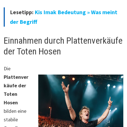
Lesetipp:
Kis Imak Bedeutung » Was meint
der Begriff
Einnahmen durch Plattenverkäufe
der Toten Hosen
Die
Plattenver
käufe der
Toten
Hosen
bilden eine
stabile