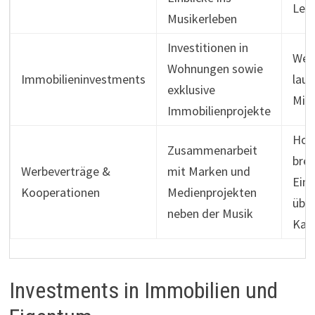
Les
Musikerleben
Investitionen in
Wer
Wohnungen sowie
Immobilieninvestments
lau
exklusive
Mie
Immobilienprojekte
Hon
Zusammenarbeit
brei
Werbeverträge &
mit Marken und
Ein
Kooperationen
Medienprojekten
über
neben der Musik
Kan
Investments in Immobilien und