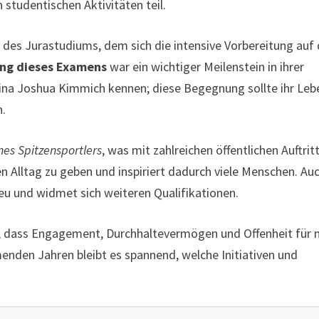
tudentischen Aktivitäten teil.
s des Jurastudiums, dem sich die intensive Vorbereitung auf
ung dieses Examens
war ein wichtiger Meilenstein in ihrer
Lina Joshua Kimmich kennen; diese Begegnung sollte ihr Leb
n.
nes Spitzensportlers
, was mit zahlreichen öffentlichen Auftrit
ren Alltag zu geben und inspiriert dadurch viele Menschen. Au
treu und widmet sich weiteren Qualifikationen.
eg, dass Engagement, Durchhaltevermögen und Offenheit für 
menden Jahren bleibt es spannend, welche Initiativen und