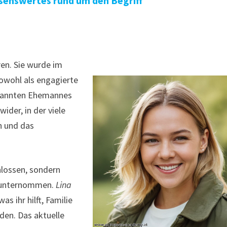
ssenswertes rund um den Begriff
h
ren. Sie wurde im
owohl als engagierte
bekannten Ehemannes
ider, in der viele
n und das
chlossen, sondern
g unternommen.
Lina
 was ihr hilft, Familie
den. Das aktuelle