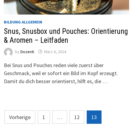
BILDUNG ALLGEMEIN
Snus, Snusbox und Pouches: Orientierung
& Aromen – Leitfaden
by
Dozenti
März 6, 2024
Bei Snus und Pouches reden viele zuerst über
Geschmack, weil er sofort ein Bild im Kopf erzeugt.
Damit du dich besser orientierst, hilft es, die …
Seitennummerierung
Vorherige
1
…
12
13
der