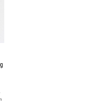
ng
e
n